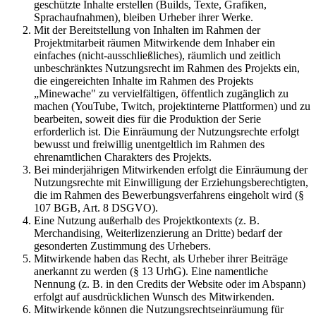
geschützte Inhalte erstellen (Builds, Texte, Grafiken,
Sprachaufnahmen), bleiben Urheber ihrer Werke.
Mit der Bereitstellung von Inhalten im Rahmen der
Projektmitarbeit räumen Mitwirkende dem Inhaber ein
einfaches (nicht-ausschließliches), räumlich und zeitlich
unbeschränktes Nutzungsrecht im Rahmen des Projekts ein,
die eingereichten Inhalte im Rahmen des Projekts
„Minewache" zu vervielfältigen, öffentlich zugänglich zu
machen (YouTube, Twitch, projektinterne Plattformen) und zu
bearbeiten, soweit dies für die Produktion der Serie
erforderlich ist. Die Einräumung der Nutzungsrechte erfolgt
bewusst und freiwillig unentgeltlich im Rahmen des
ehrenamtlichen Charakters des Projekts.
Bei minderjährigen Mitwirkenden erfolgt die Einräumung der
Nutzungsrechte mit Einwilligung der Erziehungsberechtigten,
die im Rahmen des Bewerbungsverfahrens eingeholt wird (§
107 BGB, Art. 8 DSGVO).
Eine Nutzung außerhalb des Projektkontexts (z. B.
Merchandising, Weiterlizenzierung an Dritte) bedarf der
gesonderten Zustimmung des Urhebers.
Mitwirkende haben das Recht, als Urheber ihrer Beiträge
anerkannt zu werden (§ 13 UrhG). Eine namentliche
Nennung (z. B. in den Credits der Website oder im Abspann)
erfolgt auf ausdrücklichen Wunsch des Mitwirkenden.
Mitwirkende können die Nutzungsrechtseinräumung für